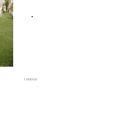
POLI
PRENOTA ORA
I SERVIZI
Ristorante , Eventi e molto altro…
Corte Poli è un ristorante immerso
nel verde con ambienti eleganti
ideali sia per cene intime o informali
sia per eventi di ogni genere e