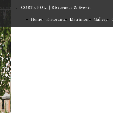
CORTE POLI | Ristorante & Eventi
ATRIMONI
CONTATTI
Home
Ristorante
Matrimoni
Gallery
Eleganza e gusto per ogni occasione
CORT