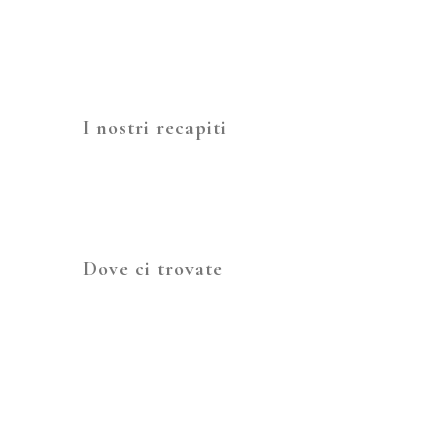
Sab 16-00
Dom 10-00
I nostri recapiti
info@cortepoli.it
045 882 0221
Dove ci trovate
Via Mambrotta, 17B
37036 San Martino Buon Albergo VR