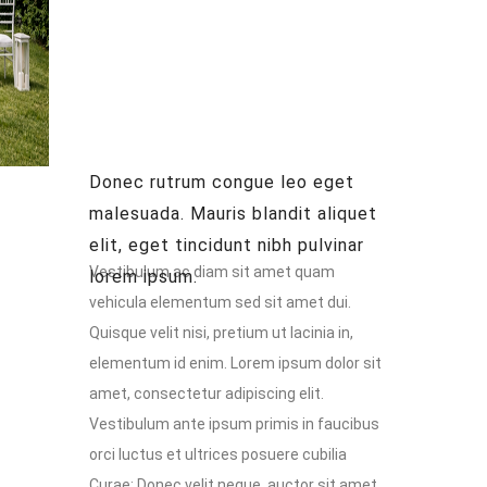
porttitor lectus nibh. Vivamus
magna justo.
Donec rutrum congue leo eget
malesuada. Mauris blandit aliquet
elit, eget tincidunt nibh pulvinar
Vestibulum ac diam sit amet quam
lorem ipsum.
vehicula elementum sed sit amet dui.
Quisque velit nisi, pretium ut lacinia in,
elementum id enim. Lorem ipsum dolor sit
amet, consectetur adipiscing elit.
Vestibulum ante ipsum primis in faucibus
orci luctus et ultrices posuere cubilia
Curae; Donec velit neque, auctor sit amet